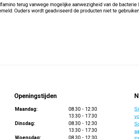
Alfamino terug vanwege mogelijke aanwezigheid van de bacterie 
emeld. Ouders wordt geadviseerd de producten niet te gebruiken 
Openingstijden
N
tot
Maandag:
08.30
- 12:30
Si
tot
13:30
- 17.30
vo
tot
Dinsdag:
08.30
- 12:30
Sc
tot
13:30
- 17.30
aa
tot
Woensdag:
08.30
- 12:30
St