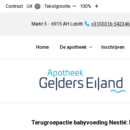
Tekst
Tekst
Contrast
Tekstgrootte
100%
Uit
verkleinen
vergroten
Apotheek
met
met
Gelders
Markt
5
6915 AH
Lobith
Tel:
+31(0)316-542346
10%
10%
Eiland
Hoofdmenu
Home
De apotheek
Inschrijven
De
apotheek
submenu
Terugroepactie babyvoeding Nestlé: 