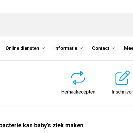
Online diensten
Informatie
Contact
Mee
Online
Informatie
Contact
diensten
submenu
submenu
submenu
Herhaalrecepten
Inschrijve
bacterie kan baby’s ziek maken