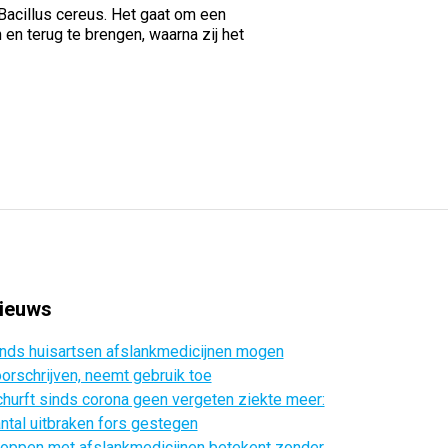
Bacillus cereus. Het gaat om een
en terug te brengen, waarna zij het
ieuws
nds huisartsen afslankmedicijnen mogen
orschrijven, neemt gebruik toe
hurft sinds corona geen vergeten ziekte meer:
ntal uitbraken fors gestegen
oppen met afslankmedicijnen betekent zonder