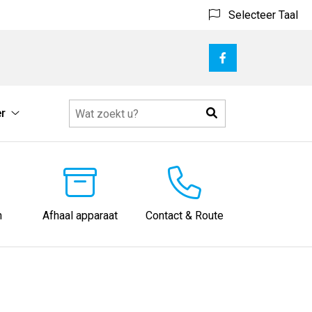
Selecteer Taal
Bezoek
onze
facebook
Zoeken
r
pagina
Meer
submenu
n
Afhaal apparaat
Contact & Route