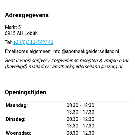
Adresgegevens
Markt 5
6915 AH Lobith
Tel:
+31(0)316-542346
Emailadres algemeen: info @apotheekgelderseiland.nl
Bent u voorschrijver / zorgverlener: recepten & vragen naar
(beveiligd) mailadres: apotheekgelderseiland @ezorg.nl
Openingstijden
tot
Maandag:
08.30
- 12:30
tot
13:30
- 17.30
tot
Dinsdag:
08.30
- 12:30
tot
13:30
- 17.30
tot
Woensdag:
08.30
- 12:30