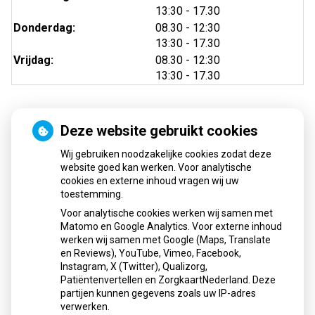
tot
13:30
- 17.30
tot
Donderdag:
08.30
- 12:30
tot
13:30
- 17.30
tot
Vrijdag:
08.30
- 12:30
tot
13:30
- 17.30
Deze website gebruikt cookies
Nieuws
Wij gebruiken noodzakelijke cookies zodat deze
Sinds huisartsen afslankmedicijnen mogen voorschrijven,
website goed kan werken. Voor analytische
cookies en externe inhoud vragen wij uw
neemt gebruik toe
toestemming.
Schurft sinds corona geen vergeten ziekte meer: aantal
Voor analytische cookies werken wij samen met
uitbraken fors gestegen
Matomo en Google Analytics. Voor externe inhoud
Stoppen met afslankmedicijnen betekent zonder
werken wij samen met Google (Maps, Translate
leefstijlaanpassingen weer gewichtstoename
en Reviews), YouTube, Vimeo, Facebook,
Instagram, X (Twitter), Qualizorg,
Kookadvies drinkwater in provincie Utrecht vanwege
Patiëntenvertellen en ZorgkaartNederland. Deze
besmetting
partijen kunnen gegevens zoals uw IP-adres
Terugroepactie babyvoeding Nestlé: bacterie kan baby’s
verwerken.