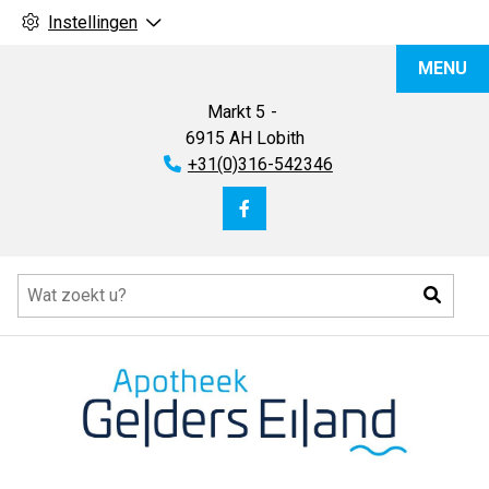
Instellingen
Apotheek
MENU
Gelders
Eiland
Markt
5
6915 AH
Lobith
Tel:
+31(0)316-542346
Bezoek
onze
Hoofdmenu
facebook
Zoeke
pagina