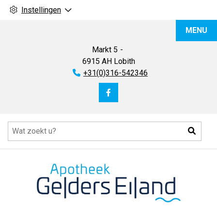
Instellingen
Apotheek
MENU
Gelders
Eiland
Markt
5
6915 AH
Lobith
Tel:
+31(0)316-542346
Bezoek
onze
Hoofdmenu
facebook
Zoeke
pagina