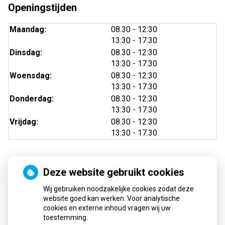
Openingstijden
tot
Maandag:
08.30
- 12:30
tot
13:30
- 17.30
tot
Dinsdag:
08.30
- 12:30
tot
13:30
- 17.30
tot
Woensdag:
08.30
- 12:30
tot
13:30
- 17.30
tot
Donderdag:
08.30
- 12:30
tot
13:30
- 17.30
tot
Vrijdag:
08.30
- 12:30
tot
13:30
- 17.30
Deze website gebruikt cookies
Nieuws
Wij gebruiken noodzakelijke cookies zodat deze
Sinds huisartsen afslankmedicijnen mogen voorschrijven,
website goed kan werken. Voor analytische
cookies en externe inhoud vragen wij uw
neemt gebruik toe
toestemming.
Schurft sinds corona geen vergeten ziekte meer: aantal