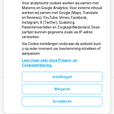
Voor analytische cookies werken wij samen met
uitbraken fors gestegen
Matomo en Google Analytics. Voor externe inhoud
Stoppen met afslankmedicijnen betekent zonder
werken wij samen met Google (Maps, Translate
leefstijlaanpassingen weer gewichtstoename
en Reviews), YouTube, Vimeo, Facebook,
Instagram, X (Twitter), Qualizorg,
Kookadvies drinkwater in provincie Utrecht vanwege
Patiëntenvertellen en ZorgkaartNederland. Deze
besmetting
partijen kunnen gegevens zoals uw IP-adres
Terugroepactie babyvoeding Nestlé: bacterie kan baby’s
verwerken.
ziek maken
Via Cookie-instellingen onderaan de website kunt
u op ieder moment uw toestemming intrekken of
aanpassen.
Lees meer over onze Privacy- en
Cookieverklaring.
Instellingen
Weigeren
Uw Zorg Online
|
Beheer
info@apotheekgelderseiland.nl
Accepteren
Privacy verklaring
|
Cookie-instellingen
|
Voorwaarden