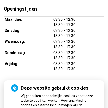
Openingstijden
tot
Maandag:
08.30
- 12:30
tot
13:30
- 17.30
tot
Dinsdag:
08.30
- 12:30
tot
13:30
- 17.30
tot
Woensdag:
08.30
- 12:30
tot
13:30
- 17.30
tot
Donderdag:
08.30
- 12:30
tot
13:30
- 17.30
tot
Vrijdag:
08.30
- 12:30
tot
13:30
- 17.30
Deze website gebruikt cookies
Nieuws
Wij gebruiken noodzakelijke cookies zodat deze
Sinds huisartsen afslankmedicijnen mogen voorschrijven,
website goed kan werken. Voor analytische
cookies en externe inhoud vragen wij uw
neemt gebruik toe