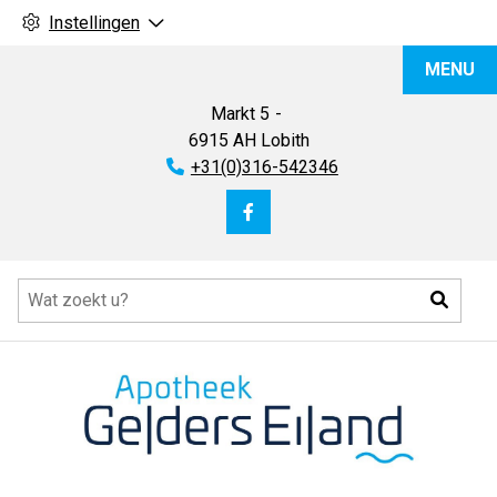
Instellingen
Apotheek
MENU
Gelders
Eiland
Markt
5
6915 AH
Lobith
Tel:
+31(0)316-542346
Bezoek
onze
Hoofdmenu
facebook
Zoeke
pagina