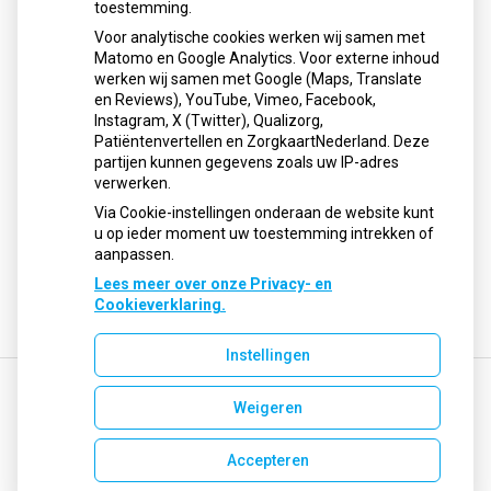
toestemming.
Schurft sinds corona geen vergeten ziekte meer: aantal
Voor analytische cookies werken wij samen met
uitbraken fors gestegen
Matomo en Google Analytics. Voor externe inhoud
Stoppen met afslankmedicijnen betekent zonder
werken wij samen met Google (Maps, Translate
leefstijlaanpassingen weer gewichtstoename
en Reviews), YouTube, Vimeo, Facebook,
Instagram, X (Twitter), Qualizorg,
Kookadvies drinkwater in provincie Utrecht vanwege
Patiëntenvertellen en ZorgkaartNederland. Deze
besmetting
partijen kunnen gegevens zoals uw IP-adres
Terugroepactie babyvoeding Nestlé: bacterie kan baby’s
verwerken.
ziek maken
Via Cookie-instellingen onderaan de website kunt
u op ieder moment uw toestemming intrekken of
aanpassen.
Lees meer over onze Privacy- en
Cookieverklaring.
Instellingen
Weigeren
Uw Zorg Online
|
Beheer
info@apotheekgelderseiland.nl
Accepteren
Privacy verklaring
|
Cookie-instellingen
|
Voorwaarden