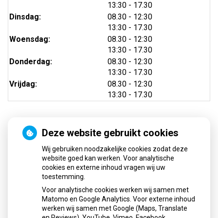
tot
13:30
- 17.30
tot
Dinsdag:
08.30
- 12:30
tot
13:30
- 17.30
tot
Woensdag:
08.30
- 12:30
tot
13:30
- 17.30
tot
Donderdag:
08.30
- 12:30
tot
13:30
- 17.30
tot
Vrijdag:
08.30
- 12:30
tot
13:30
- 17.30
Deze website gebruikt cookies
Nieuws
Wij gebruiken noodzakelijke cookies zodat deze
Sinds huisartsen afslankmedicijnen mogen voorschrijven,
website goed kan werken. Voor analytische
cookies en externe inhoud vragen wij uw
neemt gebruik toe
toestemming.
Schurft sinds corona geen vergeten ziekte meer: aantal
Voor analytische cookies werken wij samen met
uitbraken fors gestegen
Matomo en Google Analytics. Voor externe inhoud
Stoppen met afslankmedicijnen betekent zonder
werken wij samen met Google (Maps, Translate
leefstijlaanpassingen weer gewichtstoename
en Reviews), YouTube, Vimeo, Facebook,