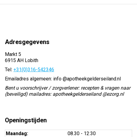
Adresgegevens
Markt 5
6915 AH Lobith
Tel:
+31(0)316-542346
Emailadres algemeen: info @apotheekgelderseiland.nl
Bent u voorschrijver / zorgverlener: recepten & vragen naar
(beveiligd) mailadres: apotheekgelderseiland @ezorg.nl
Openingstijden
tot
Maandag:
08.30
- 12:30