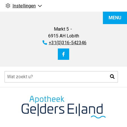
Instellingen
Apotheek
MENU
Gelders
Eiland
Markt
5
6915 AH
Lobith
Tel:
+31(0)316-542346
Bezoek
onze
Hoofdmenu
facebook
Zoeke
pagina