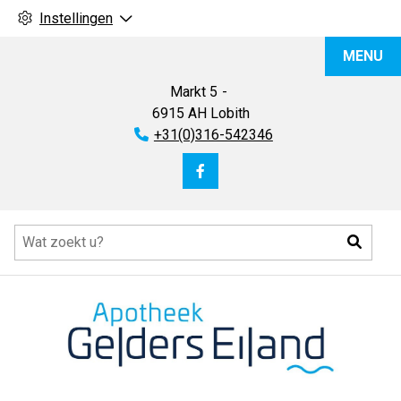
Instellingen
Apotheek
MENU
Gelders
Eiland
Markt
5
6915 AH
Lobith
Tel:
+31(0)316-542346
Bezoek
onze
Hoofdmenu
facebook
Zoeke
pagina