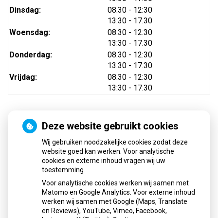
tot
Dinsdag:
08.30
- 12:30
tot
13:30
- 17.30
tot
Woensdag:
08.30
- 12:30
tot
13:30
- 17.30
tot
Donderdag:
08.30
- 12:30
tot
13:30
- 17.30
tot
Vrijdag:
08.30
- 12:30
tot
13:30
- 17.30
Deze website gebruikt cookies
Nieuws
Wij gebruiken noodzakelijke cookies zodat deze
Sinds huisartsen afslankmedicijnen mogen voorschrijven,
website goed kan werken. Voor analytische
cookies en externe inhoud vragen wij uw
neemt gebruik toe
toestemming.
Schurft sinds corona geen vergeten ziekte meer: aantal
Voor analytische cookies werken wij samen met
uitbraken fors gestegen
Matomo en Google Analytics. Voor externe inhoud
Stoppen met afslankmedicijnen betekent zonder
werken wij samen met Google (Maps, Translate
leefstijlaanpassingen weer gewichtstoename
en Reviews), YouTube, Vimeo, Facebook,