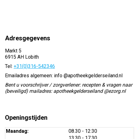
Adresgegevens
Markt 5
6915 AH Lobith
Tel:
+31(0)316-542346
Emailadres algemeen: info @apotheekgelderseiland.nl
Bent u voorschrijver / zorgverlener: recepten & vragen naar
(beveiligd) mailadres: apotheekgelderseiland @ezorg.nl
Openingstijden
tot
Maandag:
08.30
- 12:30
tot
13:30
- 17.30